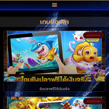
เกมยิงปลา
เกมยิงปลา
ยิงปลาฟรีได้เงินจริง
เกมยิงปลา