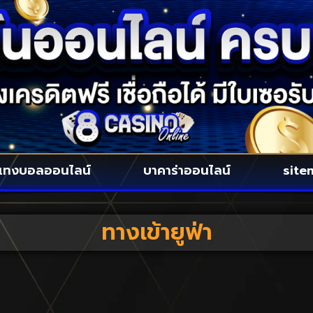
แทงบอลออนไลน์
บาคาร่าออนไลน์
site
ทางเข้ายูฟ่า