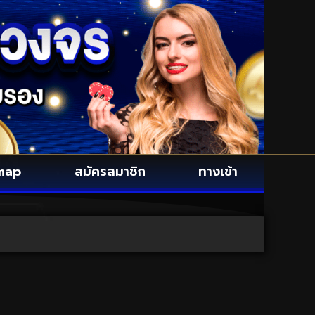
map
สมัครสมาชิก
ทางเข้า