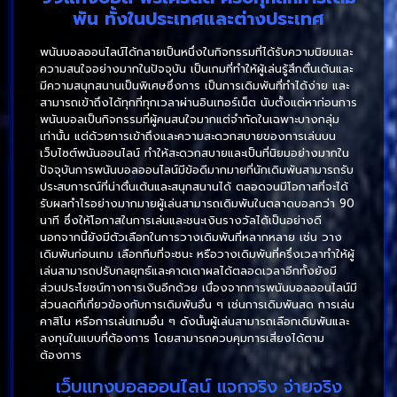
พัน ทั้งในประเทศและต่างประเทศ
พนันบอลออนไลน์ได้กลายเป็นหนึ่งในกิจกรรมที่ได้รับความนิยมและ
ความสนใจอย่างมากในปัจจุบัน เป็นเกมที่ทำให้ผู้เล่นรู้สึกตื่นเต้นและ
มีความสนุกสนานเป็นพิเศษซึ่งการ เป็นการเดิมพันที่ทำได้ง่าย และ
สามารถเข้าถึงได้ทุกที่ทุกเวลาผ่านอินเทอร์เน็ต นับตั้งแต่หาก่อนการ
พนันบอลเป็นกิจกรรมที่ผู้คนสนใจมากแต่จำกัดในเฉพาะบางกลุ่ม
เท่านั้น แต่ด้วยการเข้าถึงและความสะดวกสบายของการเล่นบน
เว็บไซต์พนันออนไลน์ ทำให้สะดวกสบายและเป็นที่นิยมอย่างมากใน
ปัจจุบันการพนันบอลออนไลน์มีข้อดีมากมายที่นักเดิมพันสามารถรับ
ประสบการณ์ที่น่าตื่นเต้นและสนุกสนานได้ ตลอดจนมีโอกาสที่จะได้
รับผลกำไรอย่างมากมายผู้เล่นสามารถเดิมพันในตลาดบอลกว่า 90
นาที ซึ่งให้โอกาสในการเล่นและชนะเงินรางวัลได้เป็นอย่างดี
นอกจากนี้ยังมีตัวเลือกในการวางเดิมพันที่หลากหลาย เช่น วาง
เดิมพันก่อนเกม เลือกทีมที่จะชนะ หรือวางเดิมพันที่ครึ่งเวลาทำให้ผู้
เล่นสามารถปรับกลยุทธ์และคาดเดาผลได้ตลอดเวลาอีกทั้งยังมี
ส่วนประโยชน์ทางการเงินอีกด้วย เนื่องจากการพนันบอลออนไลน์มี
ส่วนลดที่เกี่ยวข้องกับการเดิมพันอื่น ๆ เช่นการเดิมพันสด การเล่น
คาสิโน หรือการเล่นเกมอื่น ๆ ดังนั้นผู้เล่นสามารถเลือกเดิมพันและ
ลงทุนในแบบที่ต้องการ โดยสามารถควบคุมการเสี่ยงได้ตาม
ต้องการ
เว็บแทงบอลออนไลน์ แจกจริง จ่ายจริง