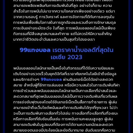
สามารถเพลิดเพลินกับการเดิมพันในที่สุด อย่างไรก็ตาม ความ
สำเร็จในการพนันไม่มาจากความโชคลาภเพียงอย่างเดียว แต่มา
จากความรอบรู้ การวิเคราะห์ และการจัดการเที่ดีกับการลงทุนใน
การพนันเพื่อเพิ่มโอกาสในการถูกต้องและรวมถึงการรักษาสมดุล
การเงินอย่างระมัดระวัง ในที่สุด การพนันบอลออนไลน์เป็นเพียง
กิจกรรมที่มีสิ่งสนุกสนานและท้าทาย แต่ไม่ควรให้มีความสำคัญ
มากกว่าชีวิตประจำวันและความเป็นสุขทั่วไปของเรา
99แทงบอล
เรตราคาน้ำบอลดีที่สุดใน
เอเชีย 2023
พนันบอลออนไลน์กลายเป็นหนึ่งในกิจกรรมที่ได้รับความนิยมและ
เติบโตอย่างรวดเร็วในยุคดิจิทัลที่เราอาศัยเทคโนโลยีเข้าถึงข้อมูล
และบริการต่างๆ
99แทงบอล
ผ่านอินเทอร์เน็ตได้อย่างสะดวก
สบาย สำหรับผู้ที่รักการเล่นบอล หรือมีความสนใจในการเดิมพันกีฬา
การเข้าร่วมและพนันบอลออนไลน์กลายเป็นทางเลือกที่น่าสนใจและ
สะดวกสบายที่สุดพนันบอลออนไลน์เป็นการวางเดิมพันเกี่ยวกับผล
การแข่งขันฟุตบอลโดยใช้อินเทอร์เน็ตเป็นสื่อการทำรายการ ผู้เล่น
สามารถเข้าถึงเว็บไซต์พนันและทำการเดิมพันได้ทุกที่ทุกเวลา ไม่ว่า
จะเป็นการเดิมพันทางเลือกทั่วไปเช่น ทางเลือกที่จะเลือกทีมที่จะชนะ
หรือทางเลือกที่ซับซ้อนขึ้นเช่น การพนันตามคะแนนสูงสุด ผู้เล่น
สามารถเดิมพันในรูปแบบที่ต้องการได้ตามความถนัดและสะดวก
สบายของตนเองมีประโยชน์และข้อดีมากมาย อันดับแรกคือความ