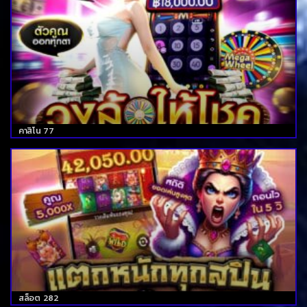
คาสิโน 77
สล็อต 282