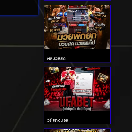
ผลมวยสด
วิธี แทงบอล