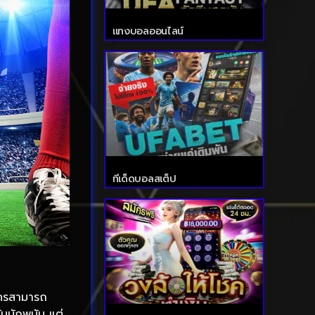
แทงบอลออนไลน์
ทีเด็ดบอลสเต็ป
ใครสามารถ
ับนักพนัน แต่