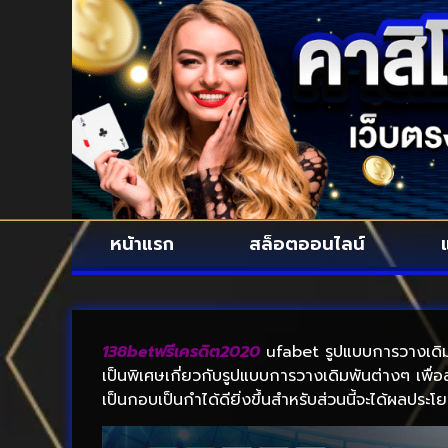
หน้าแรก
สล็อตออนไลน์
138betฟรีเครดิต2020
ufabet รูปแบบการวางเดิมพัน
เป็นพิเศษเกี่ยวกับรูปแบบการวางเดิมพันต่างๆ เพื่
เป็นกอบเป็นกำได้ดียิ่งขึ้นสำหรับส่วนนี้จะได้ผลประโ