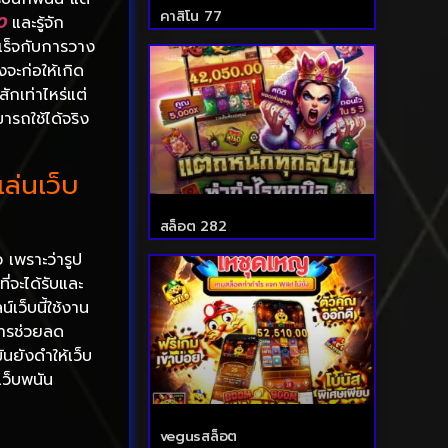
คาสิโน 77
0
และรู้จัก
เร็จกับการวาง
จะก่อให้เกิด
สักเท่าไหร่แต่
ารถใช้ได้จริง
ล่นเว็บ
สล็อต 282
 เพราะว่ารูป
่จะได้รับและ
เว็บนี้ใช้งาน
การช่วยลด
ันยังดำให้เว็บ
เว็บพนัน
vegusสล็อต