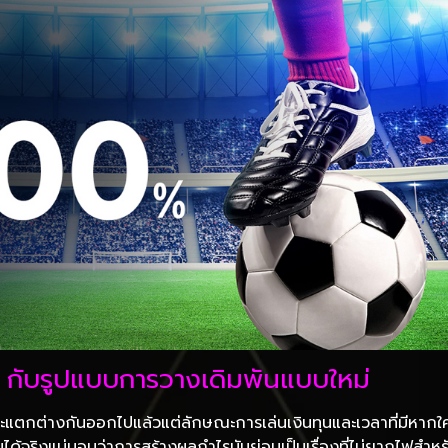
กับรูปแบบการวางเดิมพันแบบใหม่
จะแตกต่างกันออกไปแล้วแต่ลักษณะการเล่นเงินทุนและเวลาที่มีหาก
ได้จริงแน่นอนว่าการสร้างผลกำไรมันย่อมเป็นเรื่องที่ไม่ยากไฟสำหร