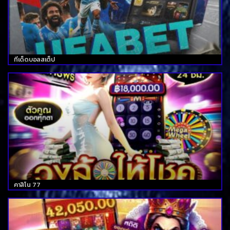
ทีเด็ดบอลสเต็ป
คาสิโน 77