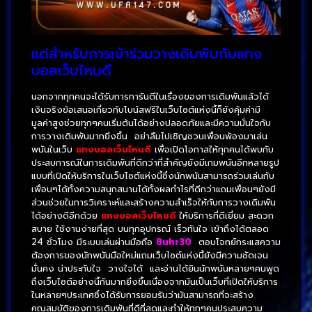
แต่สำหรับการเข้าร่วมวางเดิมพันกับแทง
บอลเว็บไหนดี
นอกจากทุกคนจะได้รับการการันตีในเรื่องของการเดิมพันแล้วได้
เงินจริงข้อเสนอเกี่ยวกับโบนัสฟรีในเว็บไซต์แห่งนี้ก็ยังคุ้มค่ามี
มูลค่าสูงช่วยทุกๆคนเริ่มต้นได้อย่างปลอดภัยและมีความมั่นใจกับ
การวางเดิมพันมากยิ่งขึ้น อย่าลืมไปเชิญชวนเพื่อนพ้องมาเล่น
พนันในเว็บ
แทงบอลเว็บไหนดี
เพื่อเปิดโอกาสให้ทุกคนได้พบกับ
ประสบการณ์ในการเดิมพันที่ดีกว่าที่สำคัญยังมีเกมพนันอีกหลายรูป
แบบที่เปิดให้บริการในเว็บไซต์แห่งนี้ซึ่งนักพนันสามารถร่วมเล่นกับ
เพื่อนๆได้ทั้งความสนุกสนานได้ทั้งผลกำไรที่ดีกว่าแถมเพื่อนๆยังมี
ส่วนช่วยในการวิเคราะห์และสร้างความสำเร็จให้กับการวางเดิมพัน
ได้อย่างดีอีกด้วย
แทงบอลเว็บไหนดี
ให้บริการที่ดีเยี่ยม สะดวก
สบาย ใช้งานง่ายที่สุด บนทุกอุปกรณ์ เร็วทันใจ เข้าถึงได้ตลอด
24 ชั่วโมง มีระบบเล่นผ่านมือถือ
8uhr30
ตอบโจทย์กระแสความ
ต้องการของนักพนันมือใหม่แถมเว็บไซต์แห่งนี้ยังมีความชัดเจน
มั่นคง น่าประทับใจ วางใจได้ และอ่านได้ยินนักพนันหลายๆคนพูด
ถึงเว็บไซต์อย่างนี้กันมากยิ่งขึ้นเนื่องจากมันเป็นเว็บที่เปิดให้บริการ
ในหลายๆประเทศซึ่งได้รับการยอมรับว่ามันสามารถที่จะสร้าง
คุณสมบัติของการเดิมพันที่ดีที่สุดและทำให้ทุกๆคนประสบความ