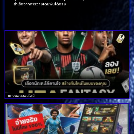
สำเร็จจากการวางเดิมพันได้จริง
แทงบอลออนไลน์