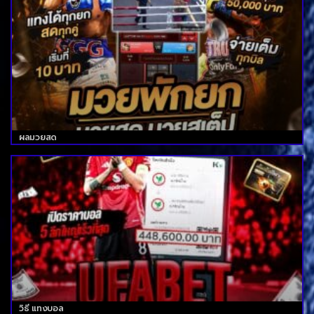
ผลมวยสด
วิธี แทงบอล