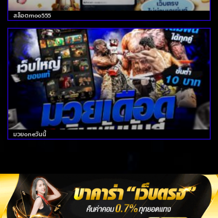
สล็อตmoo555
มวยoneวันนี้