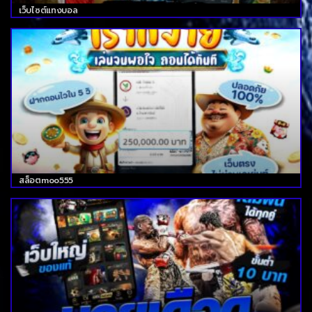
เว็บไซต์แทงบอล
สล็อตmoo555