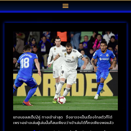
แทงบอลสเต็ป2คู่ ทางเข้าล่าสุด
จึงอาจจะเป็นเรื่องไกลตัวก็ได้
เพราะอย่างเล่นผู้เล่นนั้นก็สนเพียงว่าเข้าเล่นได้ก็คงเพียงพอแล้ว