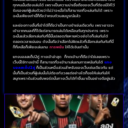
ทุกคนนั้นต้องเล่นได้ เพราะเป็นความน่าเชื่อถือของเว็บที่ต้องมีให้ไว้
รับรองแก่ผู้เล่นด้วยว่าไม่ว่าจะเมื่อไรก็สามารถที่จะเล่นกันได้ เพราะ
ฉะนั้นเพียงเท่านี้ก็ถือว่าครบถ้วนสมบูรณ์แล้ว
และช่องทางอื่นที่เข้าได้ก็ถือว่าเป็นทางข้าเช่นเดียวกัน เพราะอาจจะ
เข้าจากคนละที่ก็ได้แต่สามารถเล่นได้เหมือนกันทุกประการ เพราะ
ฉะนั้นแล้วเลือกเล่นกับที่นี้นั้นปลอดภัยหายห่วงยังไงก็เล่นกันได้
ตลอดเวลาแน่นอน ดังนั้นถือว่าเลือกไม่ผิดแล้วที่เลือกเล่นกันกับที่นี้
ก็ที่เหลือก็เพียงเล่นเกม
การพนัน
ให้ได้เงินเท่านั้น
แทงบอลสเต็ป2คู่ ทางเข้าล่าสุด
ก็กดเข้ามาก็ถือว่าใช่เลยเพราะ
เว็บนี้ใช้ทางเข้านี้ ก็สามารถที่จะเข้ามาเล่นเกมการพนันกันได้
แทง
บอลสเต็ป2คู่
ก็เป็นส่วนหนึ่งส่วนสำหรับของเว็บเช่นเดียวกัน แต่
นั้นก็เป็นส่วนที่ผู้เล่นนั้นไม่ต้องกังวลแต่อย่างใดก็ขอให้เล่นกันให้
สนุกเพราะในส่วนซับพอร์ตนั้นทางเว็บได้ทำขึ้นมาเป็นอย่างดีอยู่แล้ว