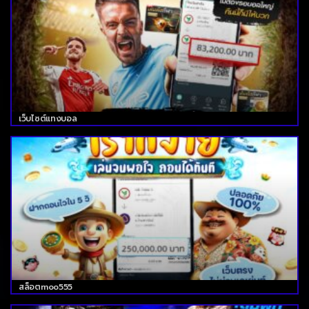
เว็บไซต์แทงบอล
สล็อตmoo555