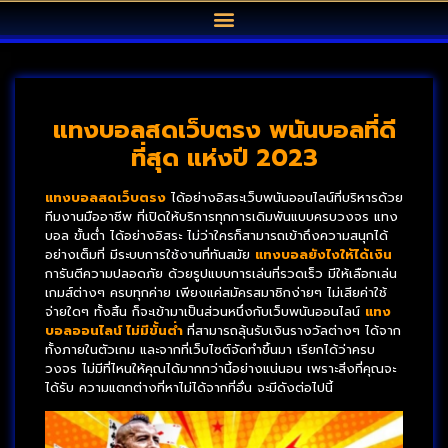
แทงบอลสดเว็บตรง พนันบอลที่ดี
ที่สุด แห่งปี 2023
แทงบอลสดเว็บตรง
ได้อย่างอิสระเว็บพนันออนไลน์ที่บริหารด้วย
ทีมงานมืออาชีพ ที่เปิดให้บริการทุกการเดิมพันแบบครบวงจร แทง
บอล ขั้นต่ํา ได้อย่างอิสระ ไม่ว่าใครก็สามารถเข้าถึงความสนุกได้
อย่างเต็มที่ มีระบบการใช้งานที่ทันสมัย
แทงบอลยังไงให้ได้เงิน
การันตีความปลอดภัย ด้วยรูปแบบการเล่นที่รวดเร็ว มีให้เลือกเล่น
เกมส์ต่างๆ ครบทุกค่าย เพียงแค่สมัครสมาชิกง่ายๆ ไม่เสียค่าใช้
จ่ายใดๆ ทั้งสิ้น ก็จะเข้ามาเป็นส่วนหนึ่งกับเว็บพนันออนไลน์
แทง
บอลออนไลน์ ไม่มีขั้นต่ำ
ที่สามารถลุ้นรับเงินรางวัลต่างๆ ได้จาก
ทั้งภายในตัวเกม และจากที่เว็บไซต์จัดทำขึ้นมา เรียกได้ว่าครบ
วงจร ไม่มีที่ไหนให้คุณได้มากกว่านี้อย่างแน่นอน เพราะสิ่งที่คุณจะ
ได้รับ ความแตกต่างที่หาไม่ได้จากที่อื่น จะมีดังต่อไปนี้