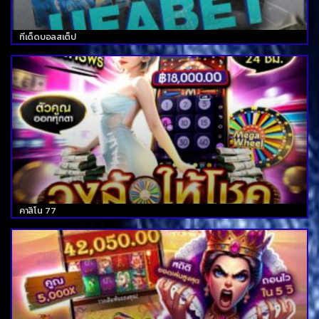
ทีเด็ดบอลสเต็ป
คาสิโน 77