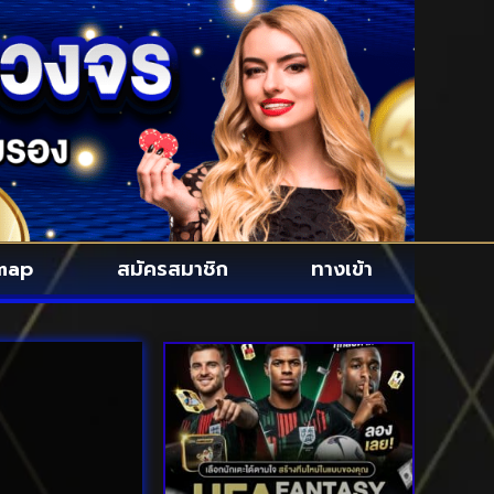
map
สมัครสมาชิก
ทางเข้า