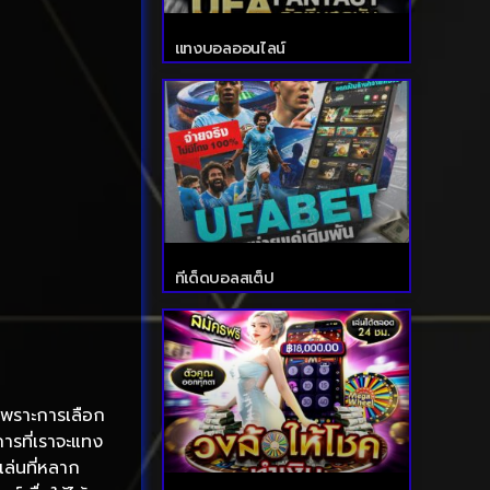
แทงบอลออนไลน์
ทีเด็ดบอลสเต็ป
นเพราะการเลือก
การที่เราจะแทง
เล่นที่หลาก