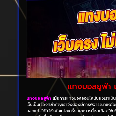
แทงบอลยูฟ่า เ
แทงบอลยูฟ่า
เมื่อการแทงบอลออนไลน์ของเราเป็นสิ่ง
เว็บเป็นเรื่องที่สำคัญเราจึงต้องมีการพิจารณาให้ดี
บอลแล้วให้ได้เงินในแต่ละครั้ง และการที่เราเลือกใช