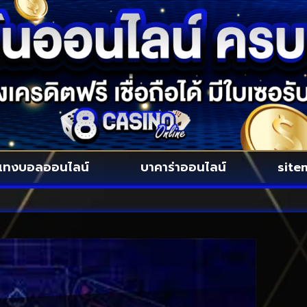
แทงบอลออนไลน์
บาคาร่าออนไลน์
site