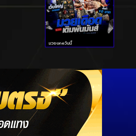
มวยoneวันนี้