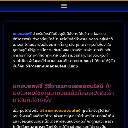
แทงบอลฟรี
สำหรับใครที่ในปัจจุบันนี้ยังคงใช้บริการกับสถาน
ที่ทำการพนันต่างๆที่อยู่ใกล้บ้านหรือใกล้ที่ทำงานของคุณอยู่แล้วก็
เราบอกได้เลยว่ามันเสี่ยงมากๆที่จะถูกจับกุม เพราะคุณก็เห็นว่าใน
ยุคปัจจุบันนี้รัฐบาลมีความเข้มแข็งและเอาจริงเอาจังมากเกี่ยวกับ
การกระทำต่างๆที่ผิดกฎหมาย วันนี้เรามีวิธีที่สามารถช่วยคุณทำ
รายได้ไม่แพ้กันและที่ทำงานปลอดภัยมากกว่ามาแนะนำให้คุณได้รู้จัก
นั่นก็คือ
วิธีการแทงบอลออนไลน์
นั่นเอง
แทงบอลฟรี วิธีการแทงบอลออนไลน์
ถ้า
ยังไม่เคยใช้งานมาก่อนแล้วก็ลองเปิดใจเข้า
มาสัมผัสสักครั้ง
เมื่อคุณได้ฟังชื่อ
วิธีการแทงบอลออนไลน์
คุณก็จะรับรู้ได้ทันที
เลยว่างานนั้นจะต้องใช้งานผ่านทางอุปกรณ์ต่างๆที่สามารถเข้าถึง
และเชื่อมต่ออินเทอร์เน็ตได้อย่างแน่นอนซึ่งคุณก็คิดถูกแล้วและเรา
ไม่ผิดกันคุณสามารถเลือกใช้งานได้ตามใจชอบเลยไม่ว่าจะเป็น