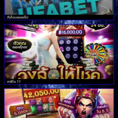
ทีเด็ดบอลสเต็ป
คาสิโน 77