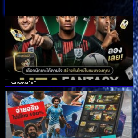
แทงบอลออนไลน์