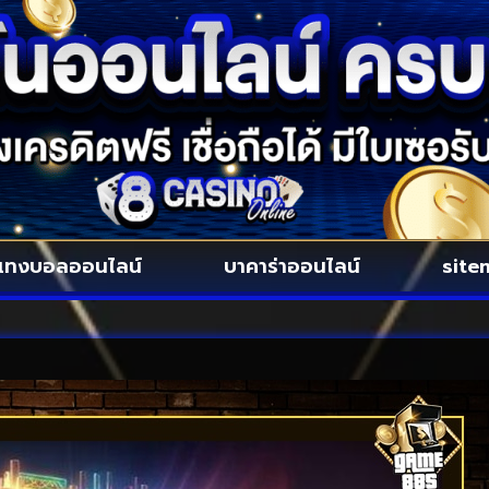
แทงบอลออนไลน์
บาคาร่าออนไลน์
site