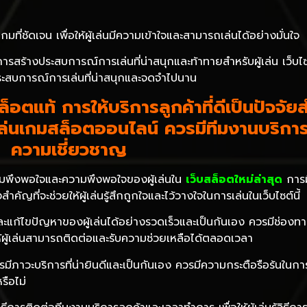
ที่ชัดเจน เพื่อให้ผู้เล่นมีความเข้าใจและสามารถเล่นได้อย่างมั่นใจ
้างประสบการณ์การเล่นที่น่าสนุกและท้าทายสำหรับผู้เล่น เว็บไซ
มีประสบการณ์การเล่นที่น่าสนุกและจดจำไปนาน
ล็อตแท้ การให้บริการลูกค้าที่ดีเป็นปัจจัย
นเกมสล็อตออนไลน์ ควรมีทีมงานบริการลู
ความเชี่ยวชาญ
อความพึงพอใจและความพึงพอใจของผู้เล่นใน
เว็บสล็อตใหม่ล่าสุด
การม
ำคัญที่จะช่วยให้ผู้เล่นรู้สึกถูกใจและไว้วางใจในการเล่นในเว็บไซต์นี้
ไขปัญหาของผู้เล่นได้อย่างรวดเร็วและเป็นกันเอง ควรมีช่องทาง
้ผู้เล่นสามารถติดต่อและรับความช่วยเหลือได้ตลอดเวลา
ภาวะบริการที่น่ายินดีและเป็นกันเอง ควรมีความกระตือรือร้นในกา
รือไม่