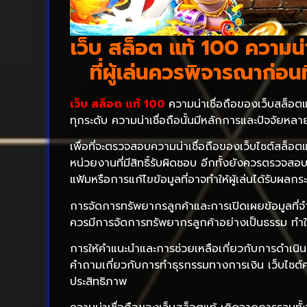
เว็บ สล็อต แท้ 100 ความน่า
ที่ผู้เล่นควรพิจารณาก่อน
เว็บ สล็อต แท้ 100
ความน่าเชื่อถือของเว็บสล็อต
ทุกระดับ ความน่าเชื่อถือนั้นมีหลักการและปัจจัยหลายอ
เพื่อที่จะตรวจสอบความน่าเชื่อถือของเว็บไซต์สล็อต
หน่วยงานที่มีสิทธิ์รับผิดชอบ อีกทั้งยังควรตรวจ
แฟ้มหรือการแก้ไขข้อมูลที่อาจทำให้ผู้เล่นได้รับผลกระ
การจัดการทรัพยากรลูกค้าและการเปิดเผยข้อมูลที่จำเป็
ควรมีการจัดการทรัพยากรลูกค้าอย่างเป็นธรรม ทำให
การให้คำแนะนำและการช่วยเหลือเกี่ยวกับการดำเนินก
คำถามเกี่ยวกับการทำธุรกรรมทางการเงิน เว็บไซต์คว
ประสิทธิภาพ