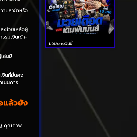
วามล่าช้าหรือ
ะช่วยเหลือผู้
กรรมเงินเข้า-
มวยoneวันนี้
เล่นมี
ินที่มั่นคง
ำเนินการ
อแล้วยัง
คัญ คุณภาพ