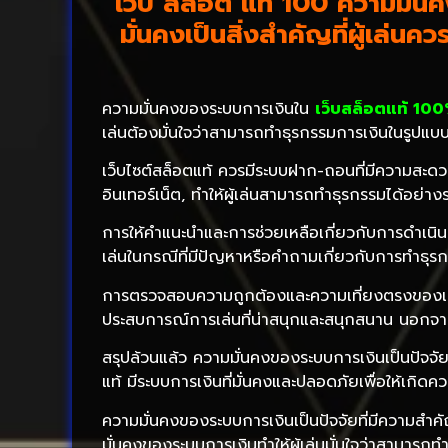
เว็บ สล็อต แท้ 100 ความมั่น
มั่นคงเป็นสิ่งสำคัญที่ผู้เล่
ความมั่นคงของระบบการเงินใน
เว็บสล็อตแท้ 10
เล่นต้องมั่นใจว่าสามารถทำธุรกรรมการเงินในรูปแบ
เว็บไซต์สล็อตแท้ ควรมีระบบฝาก-ถอนที่มีความสะ
อินเทอร์เน็ต, ทำให้ผู้เล่นสามารถทำธุรกรรมได้อย่าง
การให้คำแนะนำและการช่วยเหลือเกี่ยวกับการดำเนินก
เล่นในกรณีที่มีปัญหาหรือคำถามเกี่ยวกับการทำธุรกร
การตรวจสอบความถูกต้องและความเที่ยงตรงของเกมเป็
ประสบการณ์การเล่นที่น่าสนุกและสนุกสนาน นอกจากนี้
สรุปล้วนแล้ว ความมั่นคงของระบบการเงินเป็นปัจจัยส
แท้ มีระบบการเงินที่มั่นคงและปลอดภัยเพื่อให้เกิ
ความมั่นคงของระบบการเงินเป็นปัจจัยที่มีความสำค
มั่นคงของระบบการเงินทำให้ผู้เล่นมั่นใจว่าสามารถ