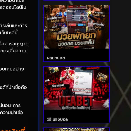
ความน่าเชื่อ
สล็อตออนไลน์ใน
การเล่นและการ
็บไซต์นี้
งหรือการอนุญาต
นแสดงถึงความ
ผลมวยสด
สอบเกมอย่าง
ที่น่าเชื่อถือ
แน่นอน การ
วามน่าเชื่อ
วิธี แทงบอล