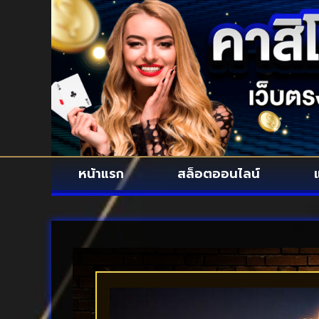
หน้าแรก
สล็อตออนไลน์