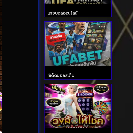
แทงบอลออนไลน์
ทีเด็ดบอลสเต็ป