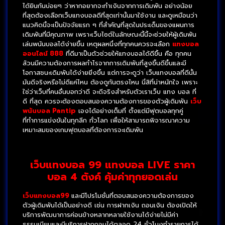
ได้ยินกันบ่อยๆ ว่าหากอยากจะทำเงินจากการเดิมพัน อย่างน้อย
ที่สุดต้องเลือกเว็บแทงบอลดีที่สุดเท่านั้นมาใช้งาน และดูเหมือนว่า
แนวคิดนี้จะเป็นปัจจัยแรก ๆ ที่สำคัญที่สุดในประเด็นของแผนการ
เดิมพันที่มีคุณภาพ เพราะเว็บไซต์ในลักษณะนี้นี้จะช่วยให้ผู้เดิมพัน
เล่นพนันบอลได้ง่ายขึ้น เหตุผลหนึ่งที่ทุกคนควรจะเลือก
แทงบอล
ออนไลน์ 888
ที่ดีมาเป็นตัวช่วยให้แทงบอลได้ดีขึ้น คือ ทุกคน
ล้วนมีความต้องการผลกำไรจากการเดิมพันที่สูงขึ้นดีขึ้นและมี
โอกาสชนะเดิมพันได้ง่ายยิ่งขึ้น แต่การจะดูว่า เว็บแทงบอลที่ดีนั้น
มันดีจริงหรือไม่ดีแค่ไหน ต้องดูกันตรงไหน นี่สิที่น่าหนักใจ เพราะ
ใช่ว่าเว็บที่คนอื่นบอกว่าดี จะดีจริงสำหรับตัวเราเว็บ แทง บอล ที่
ดี ที่สุด ควรจะต้องตอบสนองความต้องการของตัวผู้เดิมพัน
เว็บ
พนันบอล Pantip
เองได้อย่างเต็มที่ ตั้งแต่มีฟุตบอลทุกคู่
ที่ทำการแข่งขันในทุกลีก ทั่วโลก เพื่อให้สามารถพิจารณาความ
เหมาะสมของเกมฟุตบอลที่ต้องการจะเดิมพัน
เว็บแทงบอล 99 แทงบอล LIVE ราคา
บอล 4 ตังค์ คุ้มค่าทุกยอดเล่น
เว็บแทงบอล99
และมีโปรโมชั่นที่ตอบสนองความต้องการของ
ตัวผู้เดิมพันได้เป็นอย่างดี เช่น การฝากเงิน ถอนเงิน ต้องเปิดให้
บริการพัฒนาการค่อนข้างหลากหลายใช้งานได้ง่ายไม่มีค่า
ธรรมเนียมและมีบริการฝากถอนได้ตลอด 24 ชั่วโมงทำรายการได้