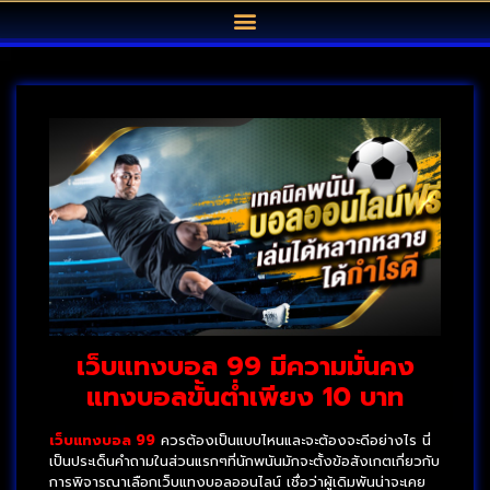
เว็บแทงบอล 99 มีความมั่นคง
แทงบอลขั้นต่ำเพียง 10 บาท
เว็บแทงบอล 99
ควรต้องเป็นแบบไหนและจะต้องจะดีอย่างไร นี่
เป็นประเด็นคำถามในส่วนแรกๆที่นักพนันมักจะตั้งข้อสังเกตเกี่ยวกับ
การพิจารณาเลือกเว็บแทงบอลออนไลน์ เชื่อว่าผู้เดิมพันน่าจะเคย