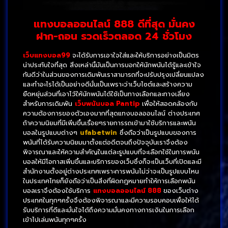
แทงบอลออนไลน์ 888 ดีที่สุด มั่นคง
ฝาก-ถอน รวดเร็วตลอด 24 ชั่วโมง
เว็บแทงบอล99
จะได้รับการเอาใจใส่และให้บริการอย่างเป็นมิตร
น่าประทับใจที่สุด สิ่งเหล่านี้มันเป็นการบอกให้นักพนันได้รู้และเข้าใจ
กันดีว่าในส่วนของการเดิมพันเราสามารถที่จะปรับปรุงเปลี่ยนแปลง
และทำอะไรได้เป็นอย่างดีนั่นเป็นเพราะว่าเว็บไซต์และสร้างความ
ยืดหยุ่นส่วนที่เอาไว้ให้นักพนันได้ใช้เป็นทางเลือกและทางเลี่ยง
สำหรับการเดิมพัน
เว็บพนันบอล Pantip
เพื่อให้สอดคล้องกับ
ความต้องการของตัวเองมากที่สุดแทงบอลออนไลน์ ต่างประเทศ
ถ้าความนิยมที่มีเพิ่มขึ้นเรื่อยๆรายการรถเข้ามาใช้บริการและพนัน
บอลในรูปแบบต่างๆ
ufabetwin
ซึ่งถือว่าเป็นรูปแบบของการ
พนันที่ได้รับความนิยมมาตั้งแต่อดีตจนถึงปัจจุบันเราจึงต้อง
พิจารณาและให้ความสำคัญในแต่ละรูปแบบที่จะเลือกใช้ในการพนัน
บอลให้มีโอกาสเพิ่มขึ้นและบริการของเว็บซึ่งก็จะเป็นเว็บที่เปิดและมี
สำนักงานตั้งอยู่ต่างประเทศเพราะการพนันไม่ว่าจะเป็นรูปแบบไหน
ในประเทศไทยก็ยังถือว่าเป็นสิ่งที่ผิดกฎหมายทำให้การเลือกพนัน
บอลเราจึงต้องใช้บริการ
แทงบอลออนไลน์ 888
ของเว็บต่าง
ประเทศในทุกๆครั้งจึงต้องพิจารณาและมีความรอบคอบเพื่อให้ได้
รับบริการที่ดีและมั่นใจได้ถึงความมั่นคงทางการเงินในการเลือก
เข้าไปเล่นพนันทุกๆครั้ง