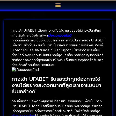
ทางเข้า UFABET เลือกไก่งานกันได้ตามใจชอบไม่ว่าจะเป็น iPad
แท็บเล็ตโทรไปถึงโทรศัพท์
เว็บบอลออนไลน์
ทุกวันนี้มีอุปกรณ์เป็นจำนวนมากที่สามารถใช้เป็น ทางเข้า UFABET
เผื่อเข้ามาทำกำไรผ่านเว็บยูฟ่าเป็นของเราได้แบบง่ายๆสำหรับใครที่
มีเวลาว่างเหลือเยอะในแต่ละวันแล้วไม่รู้ว่าจะนำเวลาว่า’เหล่านั้นไป
ทำอะไรดีเองจะเกิดประโยชน์มากที่สุด เราก็อยากให้คุณอุปกรณ์ใกล้
ตัวที่คิดว่าสะดวกที่สุดและเข้ามาใช้งานเว็บของเราดูสักครั้งรับรอง
ว่าจะต้องตัดสินใจอย่างแน่นอน
ทางเข้า UFABET รับรองว่าทุกช่องทางใช้
งานได้อย่างสะดวกมากที่สุดเราเอาแบบมา
เป็นอย่างดี
ก่อนอื่นเราจะขอพูดถึงอุปกรณ์ที่คุณสามารถเลือกใช้เพื่อเป็น ทาง
เข้า UFABET ได้ก่อนเลยก็มีมากมายหลายอย่างมากๆคุณสามารถ
เลือกอุปกรณ์ชนิดที่คิดว่าตอบโจทย์และเข้ากับไลฟ์สไตล์มากที่สุด
เว็บบอลออนไลน์
ได้เลยสำหรับใครที่เป็นคนไม่อยู่กับพี่ต้องเดินทาง