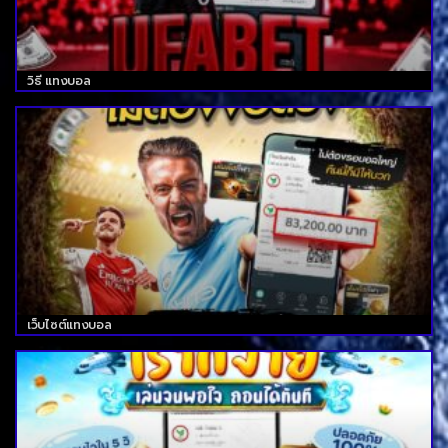
วิธี แทงบอล
เว็บไซต์แทงบอล