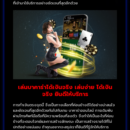
ที่เข้ามาใช้บริการอย่างชัดเจนที่สุดอีกด้วย
เล่นบาคาร่าได้เงินจริง เล่นง่าย ได้เงิน
จริง ยินดีให้บริการ
การทำเงินตรงจุดนี้ จึงเป็นทางเลือกที่ค่อนข้างดีได้อย่างน่าสนใจ
และชัดเจนที่สุดอีกด้วยกันไปกับเกม บาคาร่าออนไลน์ การเดิมพัน
ผ่านโทรศัพท์มือถือที่มีความพร้อมที่ลงตัว จึงทำให้เป็นอะไรที่ค่อน
ข้างที่จะตอบโจทย์และการสร้างลักษณะ เป็นการสร้างรายได้ที่ไม่
ปกติอย่างแน่นอน ถ้าคุณอยากจะสรุปเราก็ยินดีที่รู้จักให้บริการ