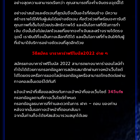
อย่างสุดความสามารถเรียกว่า คุณสามารถที่จะทำเงินตรงจุดนี้ได้
อย่างน่าสนใจและชัดเจนที่สุดมันจึงเป็นอะไรที่ค่อนข้าง มีความ
สร้างรายได้ให้กับผู้เล่นได้อย่างชัดเจน คือตัวช่วยที่พร้อมจะการันตี
คุณภาพที่เต็มไปด้วยประสิทธิภาพได้ และเป็นโอกาสที่ดีในการทำ
เงิน ดังนั้นจึงไม่แปลกใจเลยที่อยากจะทำเงินและสร้างรายได้ตรง
จุดนี้ เรายินดีที่จะเป็นทางเลือกที่ดีได้ และเป็นโอกาสที่ทำเงินให้กับผู้
ที่เข้ามาใช้บริการอย่างชัดเจนที่สุดอีกด้วย
วิธีสมัคร บาราคาร่าฟรีโบนัส2022 ง่าย ๆ
สมัครแทงบาคาร่าฟรีโบนัส 2022 สามารถแทงบาคาร่าออนไลน์ทำ
กำไรได้ด้วยการกรอกข้อมูลการสมัครสมาชิกผ่านทางหน้าเว็บไซต์
ได้โดยตรงหรือการแอดไลน์กรอกข้อมูลหรือสามารถโทรติดต่อผ่าน
ทางคอลเซ็นเตอร์ได้ทันที
แจ้งเจ้าหน้าที่เพื่อขอสมัครกับทางเจ้าหน้าที่ของเว็บไซต์
345ufa
กรอกข้อมูลตามที่ทางเว็บไซต์กำหนด
กรอกข้อมูลธนาคารที่ท่านสะดวกในการ ฝาก – ถอน ของท่าน
หลังจากนั้นรอทางเจ้าหน้าที่ตอบกลับมา
จากนั้นท่านก็จะได้รหัสแล้วมารวมสนุกได้เลย