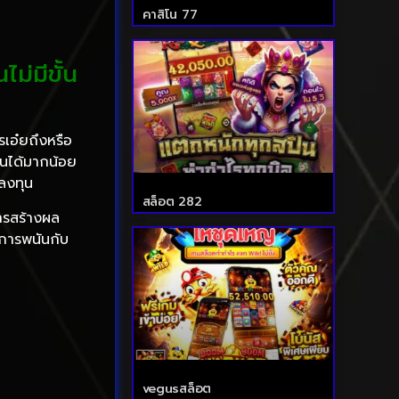
คาสิโน 77
ม่มีขั้น
รเอ๋ยถึงหรือ
ึ้นได้มากน้อย
าลงทุน
สล็อต 282
การสร้างผล
นการพนันกับ
vegusสล็อต