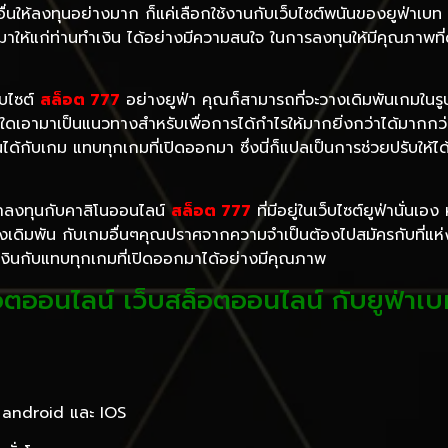
ื่นให้ลงทุนอย่างมาก ก็แค่เลือกใช้งานกับเว็บไซต์พนันของยูฟ่าเบท แ
าให้แก่ท่านทำเงิน ได้อย่างมีความสนใจ ในการลงทุนให้มีคุณภาพที่ดีเ
็บไซต์
สล็อต 777
อย่างยูฟ่า คุณก็สามารถที่จะวางเดิมพันเกมในรู
เอามาเป็นแนวทางสำหรับเพื่อการได้กำไรให้มากยิ่งกว่าได้มากกว่ากั
ได้กับเกม แทบทุกเกมที่เปิดออกมา​ ซึ่งนี่ก็แปลเป็นการช่วยปรับให้ได
มาลงทุนกับคาสิโนออนไลน์
สล็อต 777
ที่มีอยู่ในเว็บไซต์ยูฟ่านั่นเอง 
างเดิมพัน กับเกมอื่นๆคุณปราศจากความจำเป็นต้องไปสมัครกับที่แห่ง
ะทำเงินกับแทบทุกเกมที่เปิดออกมาได้อย่างมีคุณภาพ
ตออนไลน์ เว็บสล็อตออนไลน์ กับยูฟ่าเบท
ง android และ IOS