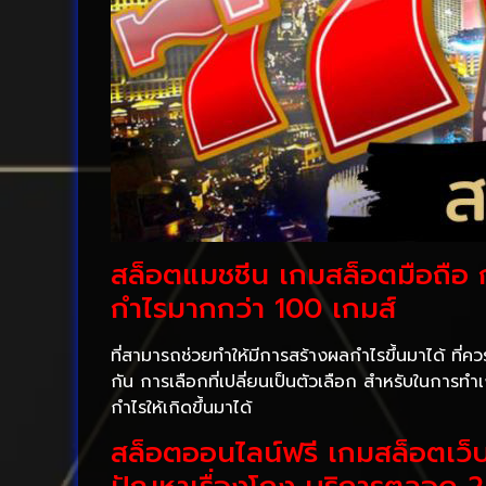
สล็อตแมชชีน เกมสล็อตมือถือ กับ
กำไรมากกว่า 100 เกมส์
ที่สามารถช่วยทำให้มีการสร้างผลกำไรขึ้นมาได้ ที่ค
กัน การเลือกที่เปลี่ยนเป็นตัวเลือก สำหรับในการทำเ
กำไรให้เกิดขึ้นมาได้
สล็อตออนไลน์ฟรี เกมสล็อตเว็