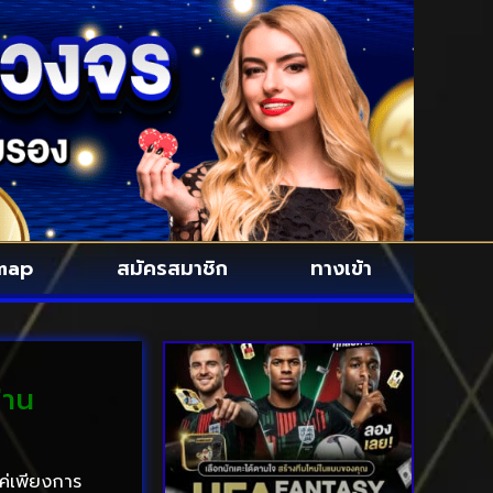
map
สมัครสมาชิก
ทางเข้า
่าน
แค่เพียงการ