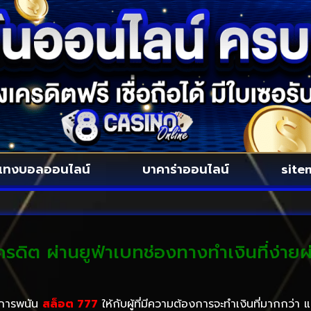
แทงบอลออนไลน์
บาคาร่าออนไลน์
site
ดิต ผ่านยูฟ่าเบทช่องทางทำเงินที่ง่ายผ
นการพนัน
สล็อต 777
ให้กับผู้ที่มีความต้องการจะทำเงินที่มากกว่า 