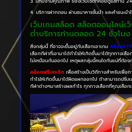
3. มีทีมงานคุณภาพ ของเว็บไซต์ที่คอยดูแลท่าน 24 
4. บริการฝากถอน ผ่านธนาคารชั้นนำ และคำแนะน
เว็บเกมสล็อต สล็อตออนไลน์เว็บ
ต่ำบริการท่านตลอด 24 ชั่วโมง
สิ่งกลุ่มนี้ ที่อาจจะขึ้นอยู่กับเลือกเอาเกม
สล็อต777
เลือกกีฬาที่เอามาได้กำไรให้เกิดขึ้นมาได้ทุกทางเล
ไม่เหมือนกันออกไป เหตุผลกลุ่มนี้คนใดกันแน่ที่ต้
สล็อตฟรีเครดิต
เพื่อสร้างเป็นวิถีทางสำหรับเพื่อ
กำไรให้เกิดขึ้นมาได้ผิดแผกออกไป ถ้าสามารถปรับเอ
กีฬาต่างๆมาสร้างผลกำไร ทุกทางเลือกที่คุณเลือกเ