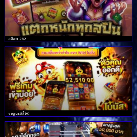
สล็อต 282
vegusสล็อต