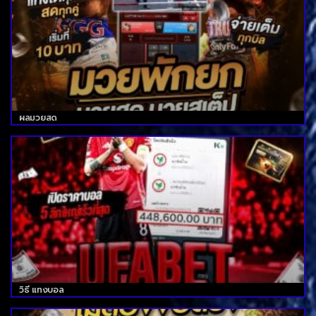
ผลมวยสด
วิธี แทงบอล