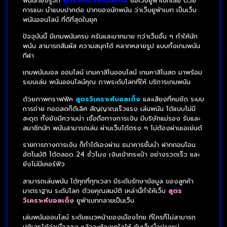
พนันก็ยังรู้จัก
สูตรวิเคราะห์บอลเต็ง
ชื่อเว็บยูฟ่าเบทเลย ด้วย
การแนะ นำแบบปากต่อ ปากของนักพนัน ว่าเว็บยูฟ่าเบท เป็นเว็บ
พนันออนไลน์ ที่ดีที่สุดในยุค
ปัจจุบันนี้ มีเกมพนันครบ ครันและมากมาย กว่าเว็บอื่น ๆ ทำให้นัก
พนัน สามารถสัมผัส ความสนุกได้ หลากหลายรูป แบบทั้งเกมพนัน
กีฬา
เกมพนันบอล ออนไลน์ เกมคาสิโนออนไลน์ เกมคาสิโนสด มาพร้อม
ระบบเล่น พนันออนไลน์คุณ ภาพระดับโลกที่ให้ บริการเกมพนัน
ด้วยภาพกราฟฟิค
สูตรวิเคราะห์บอลเต็ง
และเสียงที่คมชัด ระบบ
การถ่าย ทอดสดก็ดีเลิศ สัญญาณเร็วแรง เล่นพนัน ได้แบบไม่มี
สะดุด ทั้งยังมีความน่า เชื่อถือทางการเงิน มีบริษัทแม่รอง รับและ
สมาชิกนัก พนันสามารถเล่น ผ่านเว็บได้ตรง ๆ ไม่ต้องผ่านเอเย่นต์
รายการทางการเงิน ก็ทำได้เองผ่าน ธนาคารชั้นนำ ฝากถอนโอน
อัตโนมัติ ได้ตลอด 24 ชั่วโมง เงินเข้ากระเป๋า อย่างรวดเร็ว และ
ยังไม่มีเคอร์ฟิว
สามารถเล่นพนัน ได้ทุกที่ทุกเวลา มีระดับรักษาข้อมูล ของลูกค้า
มาตราฐาน ระดับโลก ด้วยคุณสมบัติ เหล่านี้ทำให้เว็บ
สูตร
วิเคราะห์บอลเต็ง
ยูฟ่าเบทกลายเป็นเว็บ
เล่นพนันออนไลน์ ระดับแนวหน้าของเมืองไทย ที่ใครก็ไม่สามารถ
ปฏิเสธได้ว่าเมื่อลอง แล้วจะต้องเทใจให้ กับเว็บนี้อย่างแน่