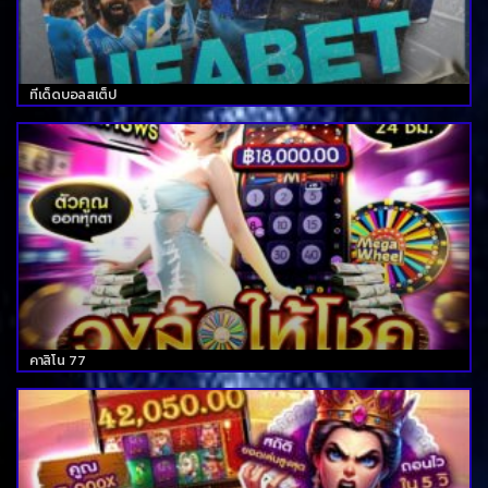
ทีเด็ดบอลสเต็ป
คาสิโน 77