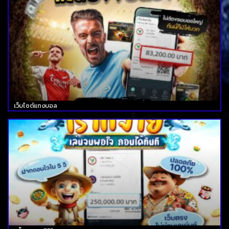
เว็บไซต์แทงบอล