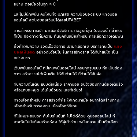
อย่าง ต่อเนื่องในทุก ๆ ปี
และไม่มีนักพนัน คนไหนที่จะปฏิเสธ ความปังของระบบ แทงบอล
ออนไลน์ สุดปังของเว็บนี้ได้เลยUFABET
การสำหรับการเข้า มาเลือกใช้บริการ กันสูงที่สุด ในตอนนี้ ที่สำคัญ
ก็เป็น ช่องทางที่มีความ ทันยุคทันสมัยสำหรับ การเลือกวางเดิมพัน
ซึ่งทำให้มีความ รวดเร็วต่อการ เข้ามาเลือกใช้ บริการกันเป็น
แทง
บอลเงินสด
อย่างดีเงื่อนไข ในการสร้างราย ได้ที่น่าสนใจ เป็น
อย่างมาก
เว็บพนันออนไลน์ ที่มีเกมพนันออนไลน์ ครบทุกรูปแบบ ที่จะเป็นช่อง
ทาง สร้างรายได้เพิ่มเติม ให้กับท่านได้ ที่ท่านได้สัมผัส
กับความตื่นเต้น แบบต่อเนื่อง ราคาบอล จนใจของท่านต้องเต้นรัว
หรือแทบจะหยุด เต้นไปชั่วขณะเลยทีเดียว!
ทางเลือกสำหรับ การสร้างกำไร ให้เกิดมาเมื่อ อยากได้สร้างทาง
เลือกสำหรับการลงทุน เมื่อเลือกวิธีเกม
ที่ไม่เหมาะสมบวก กับโปรโมชั่นที่ ไม่ได้ดีด้วย ดูบอลออนไลน์ ที่
ลงเงินไปมันก็จะสร้างช่อง ให้ผู้เข้าร่วม พนันกลาย เป็นตัวเลือก