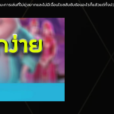
ะการเล่นที่ไม่ยุ่งยากและไม่มีเงื่อนไขสลับซับซ้อนอะไรก็แล้วแต่ทั้ง