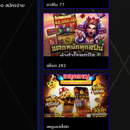
คาสิโน 77
ปวง สมัครง่าย
สล็อต 282
vegusสล็อต