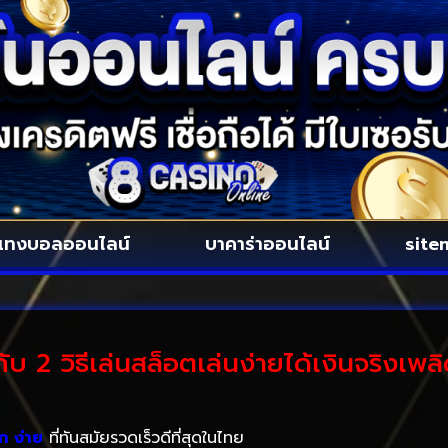
แทงบอลออนไลน์
บาคาร่าออนไลน์
site
บ 2 วิธีเล่นสล็อตเล่นง่ายได้เงินจริงเพล
ก ง่าย
ที่ทันสมัยรวดเร็วดีที่สุดในไทย