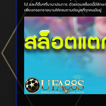
ไม้ และก็อื่นๆที่นานาประการ ด้วยเกมสล็อตนี้มีลักษณ
เพียงกรอกรายนามให้ครบตามข้อมูลที่ทุกคนมีอยู่