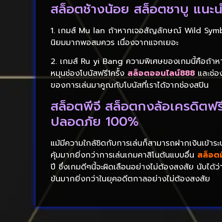
สล็อตช้างน้อย สล็อตชาบู แนะนำ
1. เกมส์ Mu lan ถ้าหากเจอสัญลักษณ์ Wild Symbol
นิยมมากพอสมควร เนื่องจากแจกเยอะ
2. เกมส์ Ru yi Bang ความพิเศษของเกมนี้คือถ้าหากไ
หมุนช่องโบนัสฟรี1ครั้ง
สล็อตออนไลน์888
และช่อง
ของการเล่นมาคูณกับโบนัสที่เราได้จากช่องสปิน
สล็อตพีจี สล็อตกงล้อเครดิตฟรี
ปลอดภัย 100%
แม้มีความใกล้ชิดกับการเล่นก็สามารถฝากเงินเข้าร
คุ้มมากยิ่งกว่าการเล่นเกมคาสิโนต้นแบบอื่น
สล็อตม
ปี ซึ่งเกมดีๆนี้จะผิดเลือนอย่างไม่ต้องสงสัย นับได
ข้นมากยิ่งกว่าในยุคอดีตกาลอย่างไม่ต้องสงสัย