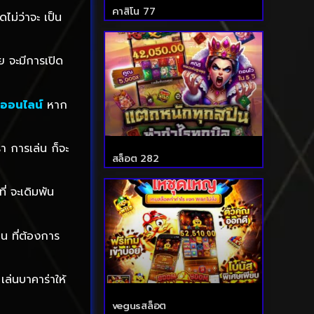
คาสิโน 77
ไม่ว่าจะ เป็น
ย จะมีการเปิด
าออนไลน์
หาก
่า การเล่น ก็จะ
สล็อต 282
ี่ จะเดิมพัน
าน ที่ต้องการ
เล่นบาคาร่าให้
vegusสล็อต