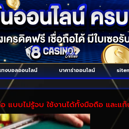
แทงบอลออนไลน์
บาคาร่าออนไลน์
site
อ แบบไม่รู้จบ ใช้งานได้ทั้งมือถือ และแท็