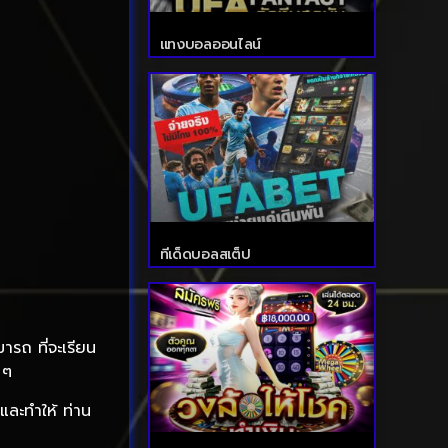
แทงบอลออนไลน์
ทีเด็ดบอลสเต็ป
ารถ ที่จะเรียน
 ๆ
และทำให้ ท่าน