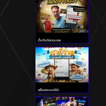
เว็บไซต์แทงบอล
สล็อตmoo555