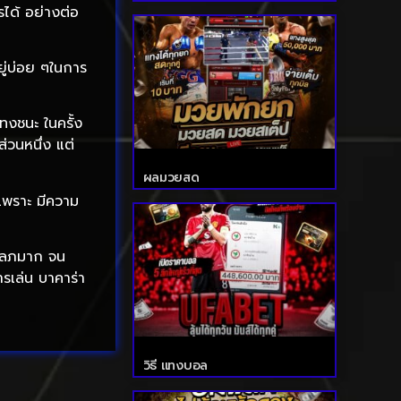
รได้ อย่างต่อ
ยู่บ่อย ๆในการ
แทงชนะ ในครั้ง
่วนหนึ่ง แต่
ผลมวยสด
้เพราะ มีความ
่าโลภมาก จน
ารเล่น บาคาร่า
วิธี แทงบอล