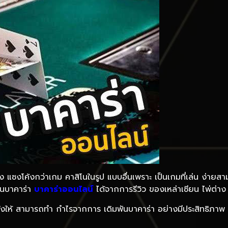
 แซงโค้งกว่าเกม คาสิโนในรูป แบบอื่นเพราะ เป็นเกมที่เล่น ง่ายสาม
ล่นบาคาร่า
บาคาร่าออนไลน์
ได้จากการรีวิว ของเหล่าเซียน ไพ่ต่าง
ำยังให้ สามารถทำ กำไรจากการ เดิมพันบาคาร่า อย่างมีประสิทธิภาพ 