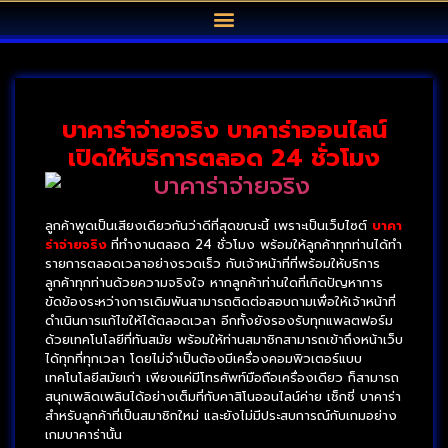
บาคาร่าจ่ายจริง บาคาร่าออนไลน์
เปิดให้บริการตลอด 24 ชั่วโมง
ลูกค้าพูดเป็นเสียงเดียวกันว่าดีที่สุดขณะนี้ เพราะเป็นเว็บไซต์
บาคา
ร่าจ่ายจริง
ที่ทำงานตลอด 24 ชั่วโมง พร้อมให้ลูกค้าทุกท่านได้ทำ
รายการตลอดเวลาอย่างรวดเร็ว กับเจ้าหน้าที่ที่พร้อมให้บริการ
ลูกค้าทุกท่านด้วยความจริงใจ หากลูกค้าท่านใดที่เกิดปัญหาการ
ขัดข้องระหว่างการเดิมพันสามารถติดต่อสอบถามเพื่อให้เจ้าหน้าที่
ดำเนินการแก้ไขให้ได้ตลอดเวลา อีกทั้งยังรองรับทุกแพลตฟอร์ม
ด้วยเทคโนโลยีที่ทันสมัย พร้อมให้ท่านสมาชิกสามารถเข้าถึงหน้าเว็บ
ได้ทุกที่ทุกเวลา โดยไม่จำเป็นต้องมีเครื่องคอมพิวเตอร์แบบ
เทคโนโลยีสมัยเก่า เพียงแค่มีโทรศัพท์มือถือเครื่องเดียว ก็สามารถ
สนุกเพลิดเพลินได้อย่างเต็มที่กับคาสิโนออนไลน์ค่าย เช็กชี่ บาคาร่า
สำหรับลูกค้าที่เป็นสมาชิกใหม่ และยังไม่มีประสบการณ์กับเกมอย่าง
เกมบาคาร่านั้น