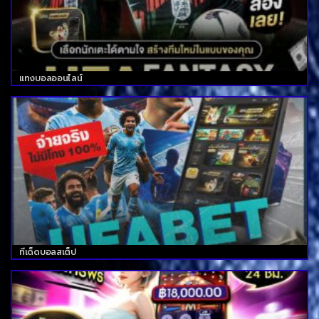
แทงบอลออนไลน์
ทีเด็ดบอลสเต็ป