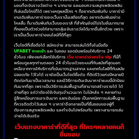
มอบทั้งเงินรางวัลต่าง ๆ มากมาย และมอบความสนุกเพลิดเพลิน
ที่เล่นเมื่อไหร่ก็ได้ เพราะเหตุผลนี้ใคร ๆ ก็อยากเดิมพันกับ บาคาร่ามี
เกมเดิมพันบาคาร่าของเว็บเรานั้นเสถียรที่สุด อยากเดิมพันอย่าง
ไหลลื่น ก็มาเดิมพันกับเว็บของเราสิ ที่สำคัญยังมีโปรโมชั่นมากมาย
ที่คอยเป็นตัวช่วยให้สามารถลุ้นเงินรางวัลได้มากขึ้นอีกด้วย เพราะ
เราเป็นเว็บบาคาร่าออนไลน์ที่ดีที่สุด
เว็บไซต์ที่เชื่อถือได้ สมัครง่าย สามารถเล่นได้ทั้งในมือถือ
UFABET ทางเข้า
และ ในคอม แอดมินพร้อมให้บริการ 24
ชั่วโมง เพียงแค่เลือกใช้บริการ
เว็บ บาคาร่าจ่ายจริง vip
ที่นี่ก็
พร้อมดูแลทุกท่านตลอด 24 ชั่วโมงด้วยระบบที่ทันสมัยที่สุดนอก
เหนือจากการให้บริการที่เน้นมาตรฐานสากล และเทคโนโลยีที่ทันสมัย
ปลอดภัย ไว้ใจได้ เรายังเป็นเว็บไซต์ชื่อดัง ที่ติดรีวิวแห่งปีหลายปี
ติดต่อกันมาเป็นเวลานาน และมีวิธีการเดินเงินบาคาร่าแบบนี้มักนิยม
กันมากที่สุด เพราะเป็นวิธีการเล่นพื้นฐานที่สามารถสร้างรายได้ ได้
ง่ายที่สุด แต่ว่าต้องใช้เงินทุนจำนวนมาก ในไม้หลัง ๆ หลายท่าน
รู้สึกเหมือนการเอาเงินมาก แลกเงินน้อย เป็นเทคนิคการเล่นพื้นฐาน
ที่ควรติดตัวไว้เสมอ ๆ บาคาร่าจึงกลายเป็นที่ชื่นชอบของผู้ที่
ต้องการสนุกเพลิดเพลิน และทำเงินไปพร้อมกัน เพราะสามารถเล่น
ง่ายได้เงินจริง
เว็บแทงบาคาร่าที่ดีที่สุด ที่ใครๆหลายคนก็
ชื่นชอบ