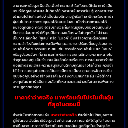
สามารถหาข้อมูลเพิ่มเติมเพื่อทำความเข้าใจกับเกมนี้ได้บาคาร่าเป็น
เกมที่มีกฎเล่นง่ายและไม่ต้องใช้เวลานานในการเรียนรู้ คุณสามารถ
เข้าเล่นได้ทันทีและไม่จำเป็นต้องมีความรู้หรือทักษะพิเศษในบาคาร่า
ผู้เล่นไม่สามารถควบคุมผลได้แบบแน่นอน เมื่อทำนายทายผลได้
อย่างถูกต้อง คุณจะได้รับรางวัลที่มีค่าในรูปแบบของเงินทุนเพิ่ม
ขึ้นการเล่นบาคาร่าให้คุณมีโอกาสจะเสี่ยงพนันในทุกมือ ไม่ว่าจะ
เป็นการเลือกฝั่ง ‘ผู้เล่น’ หรือ ‘แบงค์’ ซึ่งสร้างความตื่นเต้นและ
ความสำคัญในแต่ละการเดิมพันคุณสามารถปรับเปลี่ยนรูปแบบการ
เดิมพันได้ตามความเหมาะสม เช่น การเลือกเดิมพันในแผง ‘เสมอ’
หรือรูปแบบอื่นๆ ที่สามารถทำให้ผลการลงทุนมีความหลากหลายไม่
ว่าคุณจะลงทุนเป็นจำนวนเงินเล็กน้อยหรือมาก การเล่นบาคาร่ายัง
คงสร้างรายได้และความสนุกสนานให้กับคุณอย่างไรก็ตาม ควรจำ
ไว้ว่าการลงทุนในเกมคาสิโนอาจมีความเสี่ยง คุณควรจัดการเงิน
ทุนของคุณอย่างสร้างสรรค์และตรงตามแผนการเล่น เพื่อให้การ
ลงทุนในบาคาร่าเป็นทางเลือกที่เหมาะสมและน่าสนใจในการเพิ่มทาง
เศรษฐกิจของคุณ
บาคาร่าจ่ายจริง มาพร้อมกับโปรโมชั่นคุ้ม
ที่สุดในตอนนี้
สำหรับใครที่อยากจะเล่น
บาคาร่าจ่ายจริง
ที่แต่ยังไม่มีข้อมูลความ
รู้ที่ชัดเจน วันนี้เรามีข้อมูลจริงที่น่าสนใจมากบอกให้ได้ดูกัน โดยเกม
คาสิโนจาก บาคาร่าที่ถือว่าเป็นเกมยอดนิยมสูงที่สุดในยุโรปรูเล็ต