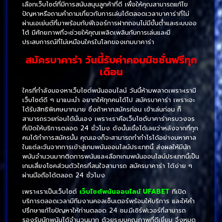
เลือกเว็บไซต์ที่มีการสนับสนุนลูกค้าที่ดี เพื่อให้คุณสามารถแก้ไข
ปัญหาหรือถามคำถามเกี่ยวกับการเล่นได้ตลอดเวลาบาคาร่าที่ไม่
ผ่านเอเย่นต์ที่มาพร้อมกับฟีเจอร์การฝากถอนไม่มีขั้นต่ำและระบบออ
โต้ มีศักยภาพที่จะช่วยให้คุณเพลิดเพลินกับการเล่นและมี
ประสบการณ์ที่ไม่เหมือนใครในโลกของเกมบาคาร่า
สมัครบาคาร่า วันนี้รับค่าคอมมิชชั่นฟรีทุก
เดือน
ใครที่กำลังมองหาเว็บไซต์พนันออนไลน์ วันนี้ห้ามพลาดเพราะเรามี
เว็บไซต์ดี ๆ มาแนะนำ อยากให้ทุกคนได้ไป สมัครบาคาร่า เพราะจะ
ได้รับสิทธิพิเศษมากมาย ซึ่งถ้าหากสมัครก่อน เข้าเล่นก่อน ก็
สามารถรวยก่อนได้นั่นเอง เพราะเราคือเว็บไซต์บาคาร่าครบวงจร
ที่เปิดให้บริการตลอด 24 ชั่วโมง ดังนั้นเชื่อได้เลยว่าหลังจากที่ทุก
คนได้ทำการสมัครนั้น คุณเองก็จะสามารถทำกำไรได้อย่างมหาศาล
ในแต่ละวันจากการเข้าสู่เกมพนันออนไลน์ประเภทนี้ ส่งผลให้มีนัก
พนันจำนวนมากติดการพนันและเลือกเกมพนันออนไลน์ประเภทนี้เป็น
เกมเสี่ยงโชคส่วนตัวใครที่สนใจสามารถ สมัครบาคาร่า ได้ง่าย ๆ
ผ่านมือถือได้ตลอด 24 ชั่วโมง
เพราะเราเป็นเว็บไซต์
เว็บไซต์พนันออนไลน์ UFABET
ทีเปิด
บริการตลอดเวลามีทีมงานคอลเซ็นเตอร์พร้อมให้บริการ และให้คำ
ปรึกษาแก้ไขปัญหาให้ท่านตลอด 24 ชม.มีเซิร์ฟเวอร์ที่สามารถ
รองรับนักพนันได้จำนวนมาก ด้วยระบบคุณภาพที่ดีเยี่ยม จึงหมด