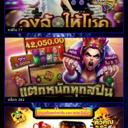
คาสิโน 77
สล็อต 282