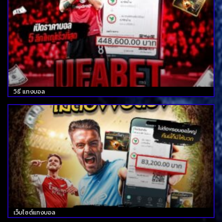
วิธี แทงบอล
เว็บไซต์แทงบอล