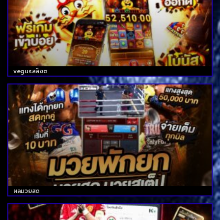
vegusสล็อต
ผลมวยสด