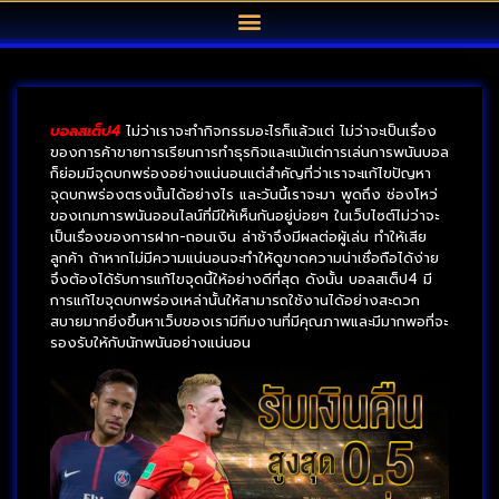
บอลสเต็ป4
ไม่ว่าเราจะทำกิจกรรมอะไรก็แล้วแต่ ไม่ว่าจะเป็นเรื่อง
ของการค้าขายการเรียนการทำธุรกิจและแม้แต่การเล่นการพนันบอล
ก็ย่อมมีจุดบกพร่องอย่างแน่นอนแต่สำคัญที่ว่าเราจะแก้ไขปัญหา
จุดบกพร่องตรงนั้นได้อย่างไร และวันนี้เราจะมา พูดถึง ช่องโหว่
ของเกมการพนันออนไลน์ที่มีให้เห็นกันอยู่บ่อยๆ ในเว็บไซต์ไม่ว่าจะ
เป็นเรื่องของการฝาก-ถอนเงิน ล่าช้าจึงมีผลต่อผู้เล่น ทำให้เสีย
ลูกค้า ถ้าหากไม่มีความแน่นอนจะทำให้ดูขาดความน่าเชื่อถือได้ง่าย
จึงต้องได้รับการแก้ไขจุดนี้ให้อย่างดีที่สุด ดังนั้น บอลสเต็ป4 มี
การแก้ไขจุดบกพร่องเหล่านั้นให้สามารถใช้งานได้อย่างสะดวก
สบายมากยิ่งขึ้นหาเว็บของเรามีทีมงานที่มีคุณภาพและมีมากพอที่จะ
รองรับให้กับนักพนันอย่างแน่นอน