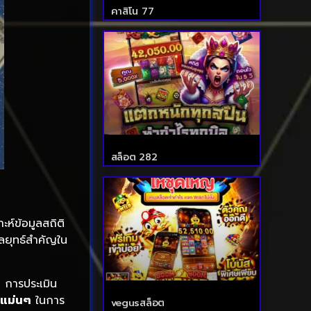
คาสิโน 77
สล็อต 282
ะห์ข้อมูลสถิติ
กลยุทธ์สำคัญใน
ก การประเมิน
ลแม่นๆ
ในการ
vegusสล็อต