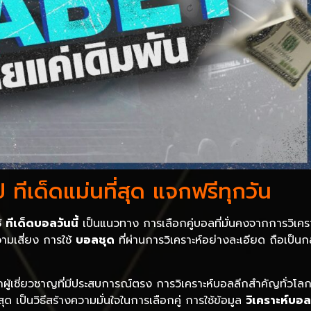
 ทีเด็ดแม่นที่สุด แจกฟรีทุกวัน
ช้
ทีเด็ดบอลวันนี้
เป็นแนวทาง การเลือกคู่บอลที่มั่นคงจากการวิเครา
ามเสี่ยง การใช้
บอลชุด
ที่ผ่านการวิเคราะห์อย่างละเอียด ถือเป็น
ผู้เชี่ยวชาญที่มีประสบการณ์ตรง การวิเคราะห์บอลลีกสำคัญทั่วโล
 เป็นวิธีสร้างความมั่นใจในการเลือกคู่ การใช้ข้อมูล
วิเคราะห์บอ