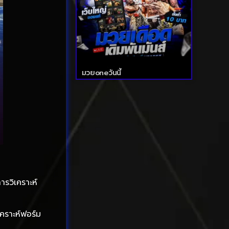
มวยoneวันนี้
รวิเคราะห์
คราะห์ฟอร์ม