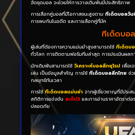
จัดชุดบอล จะช่วยให้การวางเดิมพันมีประสิทธิภาพ
การเลือกคู่บอลที่มีโอกาสชนะสูงตาม
ทีเด็ดบอลวันนี
การพบกันในอดีต และการเลือกคู่ที่มีค
ทีเด็ดบอล
ผู้เล่นที่ต้องการความแม่นยำสูงสามารถใช้
ทีเด็ดบ
ทั่วโลก การติดตามฟอร์มทีมล่าสุด การประเมินผลก
นักเดิมพันสามารถใช้
วิเคราะห์บอลลีกยุโรป
เพื่อเ
เล่น เป็นข้อมูลสำคัญ การใช้
ทีเด็ดบอลลีกไทย
ช่ว
กลยุทธ์ทันเวลา
การใช้
ทีเด็ดบอลแม่นยำ
จากผู้เชี่ยวชาญที่มีประส
สถิติการแข่งขัน
สเต็ป3
และการอ่านราคาอัตราต่อ
ปลอดภัย