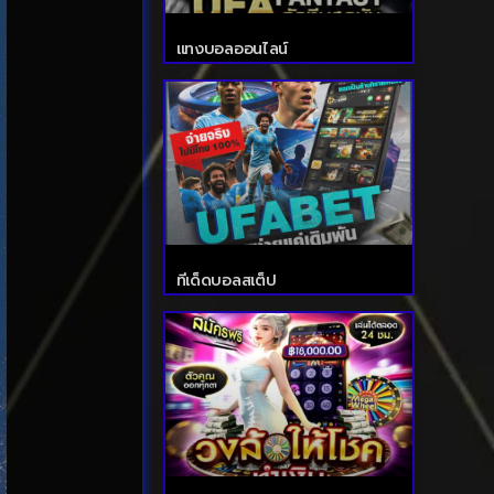
แทงบอลออนไลน์
ทีเด็ดบอลสเต็ป