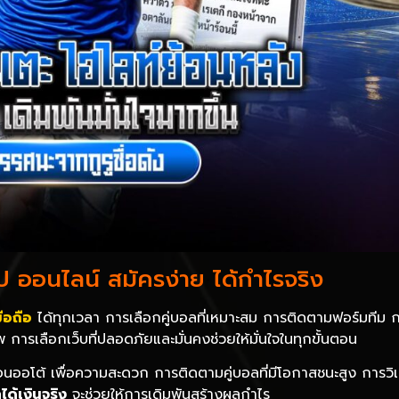
ป ออนไลน์ สมัครง่าย ได้กำไรจริง
อถือ
ได้ทุกเวลา การเลือกคู่บอลที่เหมาะสม การติดตามฟอร์มทีม กา
 การเลือกเว็บที่ปลอดภัยและมั่นคงช่วยให้มั่นใจในทุกขั้นตอน
นออโต้ เพื่อความสะดวก การติดตามคู่บอลที่มีโอกาสชนะสูง การวิเ
ด้เงินจริง
จะช่วยให้การเดิมพันสร้างผลกำไร