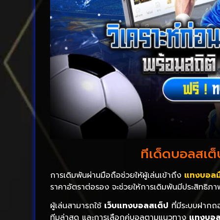
ทีเด็ดบอลสเต็
การเดิมพันผ่านมือถือช่วยให้ผู้เล่นเข้าถึง
แทงบอลมื
ราคาอัตราต่อรอง จะช่วยให้การเดิมพันมีประสิทธิภาพ
ผู้เล่นสามารถใช้
เว็บแทงบอลสเต็ป
ที่มีระบบฝากถอ
ทีมล่าสุด และการเลือกคู่บอลตามแนวทาง
แทงบอลไ