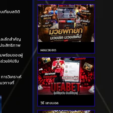
บเทียบสถิติ
 และลีกสำคัญ
ประสิทธิภาพ
ผลมวยสด
ามพร้อมของผู้
ช่วยให้ปรับ
 การวิเคราะห์
นวทางที่
วิธี แทงบอล