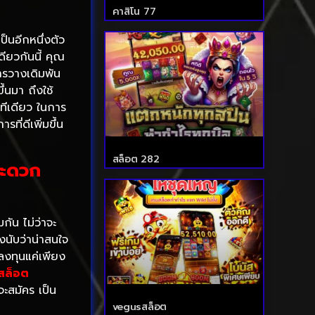
คาสิโน 77
ป็นอีกหนึ่งตัว
ดียวกันนี้ คุณ
บการวางเดิมพัน
้นมา ถึงใช้
นทีเดียว ในการ
รที่ดีเพิ่มขึ้น
สล็อต 282
สะดวก
กัน ไม่ว่าจะ
่งนับว่าน่าสนใจ
งทุนแค่เพียง
สล็อต
จะสมัคร เป็น
vegusสล็อต