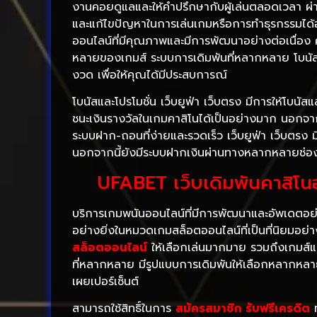
งานคอยดูแลและให้คำปรึกษากับผู้เล่นตลอดเวลา ผ่านช
และแก้ไขปัญหาในการเล่นเกมหรือการทำธุรกรรมได้
ออนไลน์ที่มีคุณภาพและมีการพัฒนาอย่างต่อเนื่อ
หลายของเกมส์ ระบบการเดิมพันที่หลากหลาย โบนัสแล
งวด เพื่อให้คุณได้มีประสบการณ์
โบนัสและโปรโมชั่น เว็บยูฟ่า เว็บตรง มีการให้โบนั
ชนะเงินรางวัลในเกมคาสิโนได้เป็นอย่างมาก นอกจากนี้
ระบบฝาก-ถอนที่ง่ายและรวดเร็ว เว็บยูฟ่า เว็บตรง 
นอกจากนี้ยังมีระบบฝากเงินผ่านทางหลากหลายช่องท
UFABET เว็บเดิมพันคาสิโน
บริการเกมพนันออนไลน์ที่มีการพัฒนาและอัพเดตอย่าง
อย่างยิ่งในหมวดเกมสล็อตออนไลน์ที่เป็นที่นิยมอย
สล็อตออนไลน์
ให้เลือกเล่นมากมาย รวมถึงเกมส์แ
ที่หลากหลาย มีรูปแบบการเดิมพันให้เลือกหลากหลา
เผยเปอร์เซ็นต์
สามารถใช้สิทธิ์ในการ
สมัครสมาชิก รับฟรีเครดิต
ท