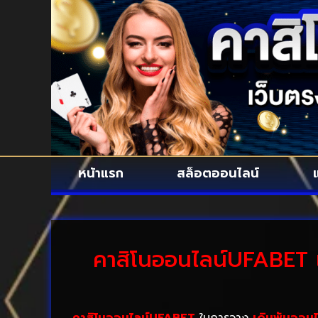
หน้าแรก
สล็อตออนไลน์
คาสิโนออนไลน์UFABET เว
คาสิโนออนไลน์UFABET
ในการวาง
เดิมพันออนไ