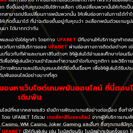
าก ซึ่งขึ้นอยู่กับคุณจะปรับใช้ทางเลือก ปรับเปลี่ยนพวกนั้นให้เกิดเป
ากสามารถปรับเปลี่ยนการพนันพวกนั้น ให้เพิ่มช่องทางในการได้กำไร
ให้เกิดขึ้นมาได้ ที่น่าจะต้องขึ้นอยู่กับคุณว่า จะเลือกพนันด้วยเกมรู
้นมา ได้มากกว่ากัน
ีพและเอาใจใส่ลูกค้า โดยทาง
UFABET
มีทีมงานให้บริการลูกค้าตล
กี่ยวกับการใช้บริการของ
UFABET
ผ่านช่องทางการติดต่อต่างๆ เช่
กี่ยวกับกีฬาและเกมคาสิโนต่างๆ ให้ผู้เล่นได้อ่านและศึกษาก่อนเริ่
เพื่อให้ผู้เล่นมีความเข้าใจและทำความเข้าใจกับกฎกติกา และวิธีการ
ีการพัฒนาและปรับปรุงระบบให้ดียิ่งขึ้นเรื่อยๆ เพื่อให้ผู้เล่นได้รั
ิมพันออนไลน์อย่างมากที่สุด
งหาเว็บไซต์เกมพนันออนไลน์ ที่นี่ตอบ
เดิมพัน
น์ที่หลากหลายแล้ว ยังมีการพัฒนาเกมส์อย่างต่อเนื่อง ซึ่งทำให้ผ
้น โดย UFABET ได้รวม
เกมส์คาสิโนออนไลน์
จากผู้ให้บริการเกมส
Casino, WM Casino, Joker Gaming และอื่นๆ ซึ่งทุกเกมส์มีคุ
ี่
UFABET
มีให้กับผู้เล่น เช่น โบนัสต้อนรับ โบนัสฝากเงินครั้งแรก 