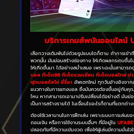
บริการเกมส์พนันออนไลน์ 
เลือกวางเดิมพันไปด้วยรูปแบบใดก็ตาม ถ้าการเข้าถ
พวกนั้น มันย่อมสร้างช่องทาง ให้เกิดผลกระทบขึ้นไม่
ให้เกิดขึ้นมา ได้อย่างสม่ำเสมอ
เพราะฉะนั้นสามารถ
บอล
ทีเด็ด88
ทีเด็ดรวมเซียน
ทีเด็ดบอลไทย
ข่
ฟุตบอลกัลโซ่ ซี่รี่อา
อัพเดทใหม่ ทุกวันอ้างอิงจากส
แนวทางในการแทงบอล ซึ่งมันควรต้องขึ้นอยู่กับคุณ
ไหน หากสามารถเอามาปรับเปลี่ยนได้อย่างดี มันย่อม
เป็นการสร้างรายได้ ในเงื่อนไขอะไรก็ตามที่แตกต่า
ต้องใช้เวลานานในการฝึกเล่น เพราะระบบการเล่นข
ถอนเงิน หรือการใช้งานระบบอื่นๆ ที่มีอยู่ใน
UFABE
ปลอดภัยที่มีความเข้มงวด เพื่อให้ผู้เล่นมีความม