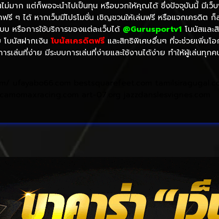
นไม่มาก แต่ก็พอจะนำไปเป็นทุน หรือบวกให้คุณได้ ซึ่งปัจจุบันนี้ มีเว็
 ๆ ได้ หากเว็บมีโปรโมชั่น เชิญชวนให้เล่นฟรี หรือแจกเครดิต ก็
ะบบ หรือการใช้บริการของแต่ละเว็บได้
@Gurusportv1
โบนัสและส
รับ โบนัสฝากเงิน
โบนัสเครดิตฟรี
และสิทธิพิเศษอื่นๆ ที่จะช่วยเพิ่ม
รเล่นที่ง่าย มีระบบการเล่นที่ง่ายและใช้งานได้ง่าย ทำให้ผู้เล่นทุก
om/
ufayabo66.com
bestsquarefeet.com
tamilsiragugal.
camomaxracing.com
art-07.org
jazzdanslesvignes.com