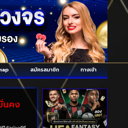
map
สมัครสมาชิก
ทางเข้า
ั่นคง
ธีได้อย่างดีที